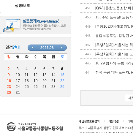
장
성명/보도
안
[Q&A] 통합노동조합 
451
마
133주년 노동절! 노동
450
블
로
[투쟁10일차] 예고되었
449
그
통합노동조합, 강철원 
448
[투쟁2일차] 서울시는 
447
[투쟁1일차] 서울시는
446
10·29 참사의 공범이라면
445
전국 공공기관 노동자,
444
제