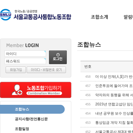
조합뉴스
출
번호
장
마
더 이상 인재(人災)가 
458
사
인준투표에 들어가며 조
457
지
출
약자와의 동행을 위해 
456
장
2023년 연합교섭단 임단
455
안
조합뉴스
마
바
내년 공무원 보수 인상률 
454
나
공지사항/전언통신문
통상임금 개악 지침 철회
453
나
조합일정
출
서울교통공사 제3대 백
452