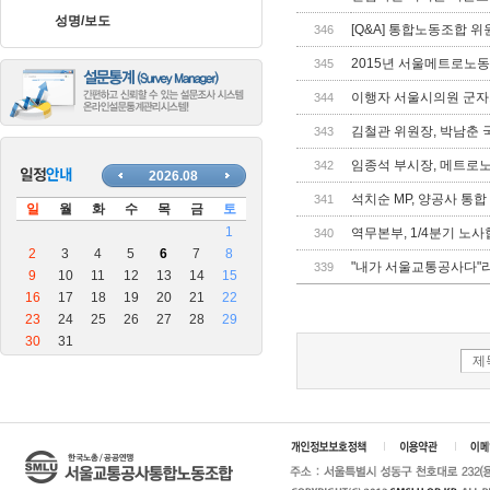
장
성명/보도
안
[Q&A] 통합노동조합 
346
마
2015년 서울메트로노
345
블
로
이행자 서울시의원 군
344
그
김철관 위원장, 박남춘
343
임종석 부시장, 메트로
342
석치순 MP, 양공사 통
341
역무본부, 1/4분기 노
340
"내가 서울교통공사다"
339
제