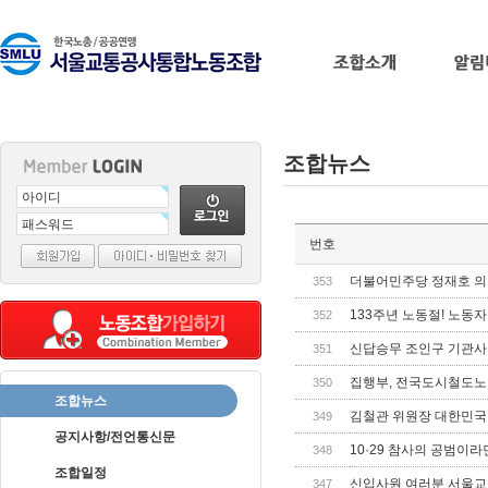
조합뉴스
출
번호
장
마
더불어민주당 정재호 의
353
사
133주년 노동절! 노동
352
지
출
신답승무 조인구 기관사 
351
장
집행부, 전국도시철도노
350
안
조합뉴스
마
바
김철관 위원장 대한민국
349
나
공지사항/전언통신문
10·29 참사의 공범이라면
348
나
조합일정
출
신입사원 여러분 서울교
347