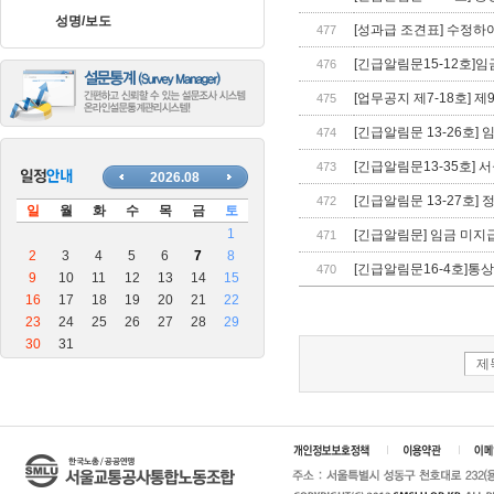
장
성명/보도
안
[성과급 조견표] 수정하
477
마
[긴급알림문15-12호]
476
블
로
[업무공지 제7-18호] 
475
그
[긴급알림문 13-26호
474
[긴급알림문13-35호] 
473
[긴급알림문 13-27호]
472
[긴급알림문] 임금 미지
471
[긴급알림문16-4호]통
470
제