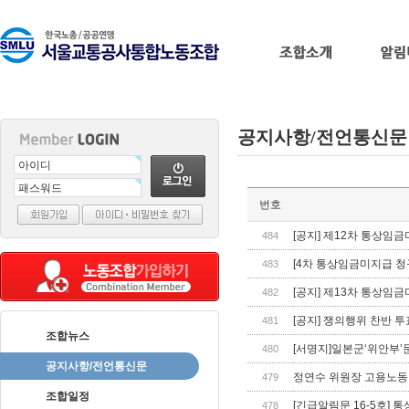
공지사항/전언통신문
출
번호
장
마
[공지] 제12차 통상임
484
사
[4차 통상임금미지급 청
483
지
출
[공지] 제13차 통상임
482
장
[공지] 쟁의행위 찬반 투
481
안
조합뉴스
마
바
[서명지]일본군‘위안부’
480
나
공지사항/전언통신문
정연수 위원장 고용노동
479
나
조합일정
출
[긴급알림문 16-5호] 
478