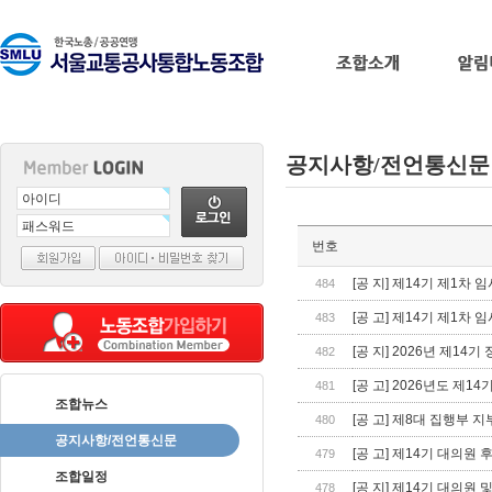
공지사항/전언통신문
출
번호
장
마
[공 지] 제14기 제1차
484
사
[공 고] 제14기 제1
483
지
출
[공 지] 2026년 제1
482
장
[공 고] 2026년도 제
481
안
조합뉴스
마
바
[공 고] 제8대 집행부 지
480
나
공지사항/전언통신문
[공 고] 제14기 대의원
479
나
조합일정
출
[공 지] 제14기 대의원
478