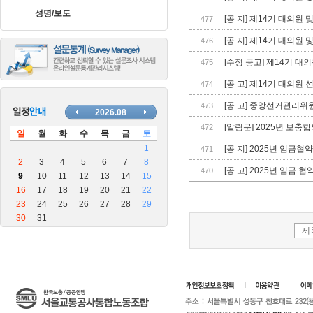
장
성명/보도
안
[공 지] 제14기 대의원
477
마
[공 지] 제14기 대의원
476
블
로
[수정 공고] 제14기 대
475
그
[공 고] 제14기 대의원 
474
[공 고] 중앙선거관리위
473
[알림문] 2025년 보충
472
[공 지] 2025년 임금
471
[공 고] 2025년 임금 
470
제