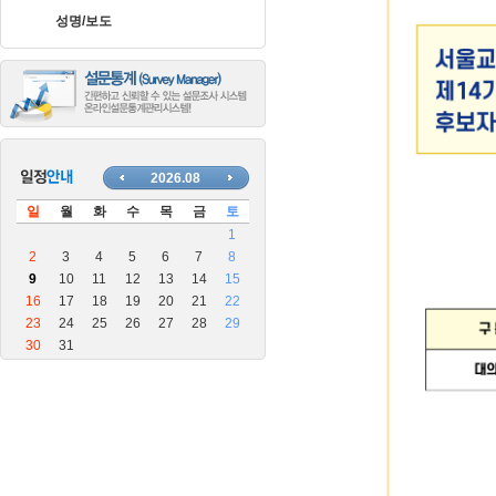
장
성명/보도
안
마
블
로
그