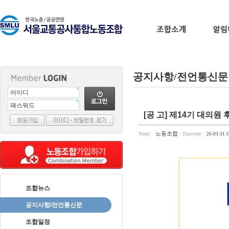
공지사항/전언통신문
출
[공 고] 제14기 대의원
장
마
노동조합
Name:
Datetime:
26-03-31 1
사
지
출
장
안
조합뉴스
마
바
나
공지사항/전언통신문
나
조합일정
출