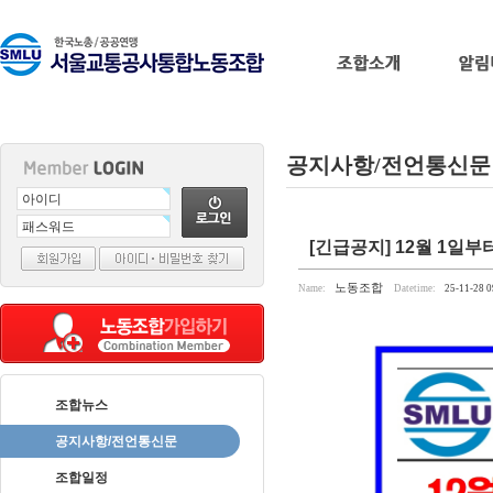
공지사항/전언통신문
출
[긴급공지] 12월 1일
장
마
노동조합
Name:
Datetime:
25-11-28 0
사
지
출
장
안
조합뉴스
마
바
나
공지사항/전언통신문
나
조합일정
출