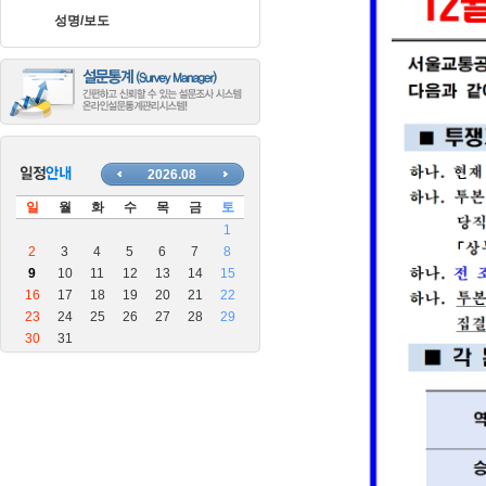
장
성명/보도
안
마
블
로
그